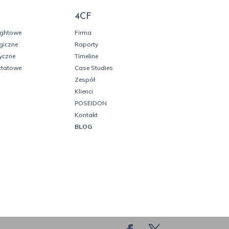
4CF
ightowe
Firma
giczne
Raporty
yczne
Timeline
ztatowe
Case Studies
Zespół
Klienci
POSEIDON
Kontakt
BLOG