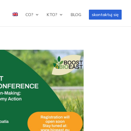
CO?
KTO?
BLOG
skontaktuj się