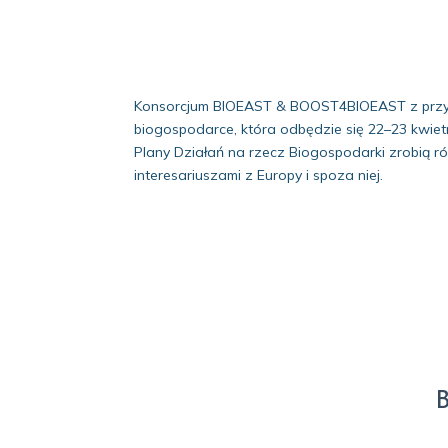
Konsorcjum BIOEAST & BOOST4BIOEAST z przyje
biogospodarce, która odbędzie się 22–23 kwie
Plany Działań na rzecz Biogospodarki zrobią ró
interesariuszami z Europy i spoza niej.
B