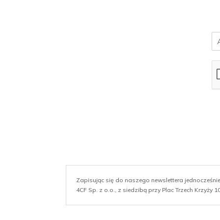
E
m
a
i
l
*
Zapisując się do naszego newslettera jednocześn
4CF Sp. z o.o., z siedzibą przy Plac Trzech Krzyży