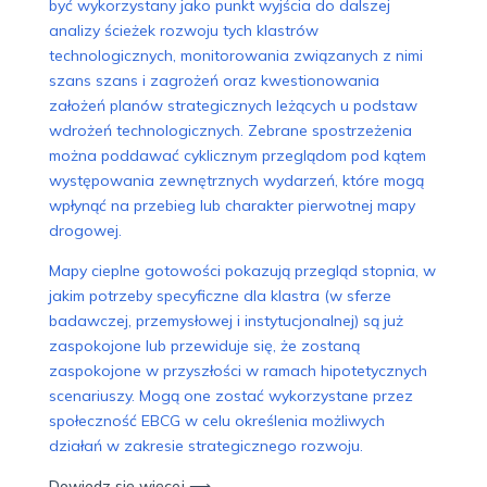
być wykorzystany jako punkt wyjścia do dalszej
analizy ścieżek rozwoju tych klastrów
technologicznych, monitorowania związanych z nimi
szans szans i zagrożeń oraz kwestionowania
założeń planów strategicznych leżących u podstaw
wdrożeń technologicznych. Zebrane spostrzeżenia
można poddawać cyklicznym przeglądom pod kątem
występowania zewnętrznych wydarzeń, które mogą
wpłynąć na przebieg lub charakter pierwotnej mapy
drogowej.
Mapy cieplne gotowości pokazują przegląd stopnia, w
jakim potrzeby specyficzne dla klastra (w sferze
badawczej, przemysłowej i instytucjonalnej) są już
zaspokojone lub przewiduje się, że zostaną
zaspokojone w przyszłości w ramach hipotetycznych
scenariuszy. Mogą one zostać wykorzystane przez
społeczność EBCG w celu określenia możliwych
działań w zakresie strategicznego rozwoju.
Dowiedz się więcej ⟶