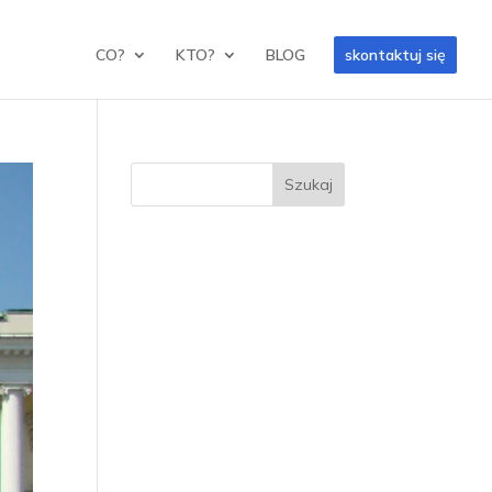
CO?
KTO?
BLOG
skontaktuj się
Szukaj