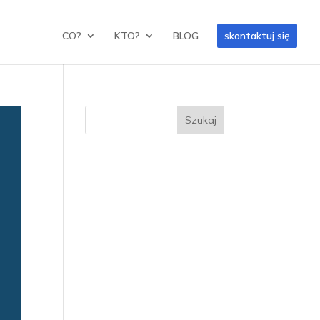
CO?
KTO?
BLOG
skontaktuj się
Szukaj