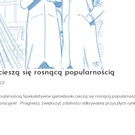
ieszą się rosnącą popularnością
4CF
pularnością Spekulatywne gamebooki cieszą się rosnącą popularnoś
rporacyjne! Pragniesz zwiększyć zdolności odkrywania przyszłych ryn