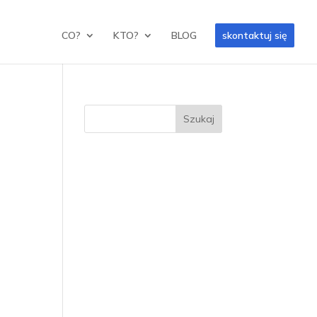
CO?
KTO?
BLOG
skontaktuj się
Szukaj