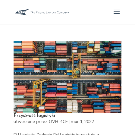
Przyszłość logistyki
utworzone przez
OVH_4CF
|
mar 1, 2022
FM Logistic Zadanie FM Logistic inwestuje w