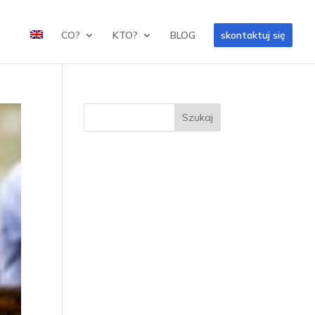
CO?
KTO?
BLOG
skontaktuj się
Szukaj